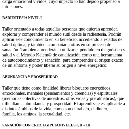
carga emocional vividos, cuyo impacto lo han dejado propenso a
intrusiones.
RADIESTESIA NIVEL I
Taller orientado a todas aquellas personas que quieran aprender,
explorar y comprender el mundo sutil desde la radiestesia. Podrán
aplicar este conocimiento en su beneficio, accediendo a estados de
salud óptima, y también acompañar a otros en su proceso de
sanación. También aprenderán a utilizar el péndulo en diagnóstico y
salud y el Método Kalem© de canalización como una herramienta
de autoconocimiento y sanación, para comprender el origen exacto
de un síntoma y poder liberar su origen a nivel energético.
ABUNDANCIA Y PROSPERIDAD
Taller que tiene como finalidad liberar bloqueos energéticos,
emocionales, mentales (pensamientos y creencias) y espirituales
(memorias colectivas de ancestros, otras vidas y pre-almáticas), que
dificultan la abundancia y prosperidad. El aprendizaje es aplicable a
distintos ámbitos de la vida, como son el trabajo, el dinero, la
familia, los amigos, la sexualidad, etc.
SANACIÓN CON CRUZ EGIPCIA NIVELES I, II y III